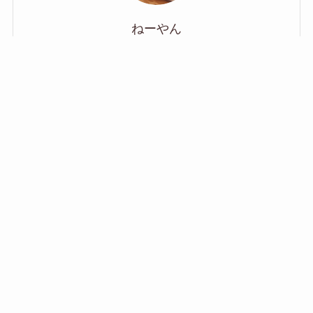
ねーやん
元ハウスメーカー営業担当
ハウスメーカーで、モデルハウスの案内から打ち合わ
せ、住宅ローン相談、お引渡しまで一通り担当してい
ました。現場目線の知識をわかりやすくまとめていき
ます。
宅地建物取引士／貸金業務取扱主任者／FP2級取得済
■自分自身の家づくり■
一条工務店／GRAND SAISON
40坪の大きな吹き抜けハウス、2025年8月引き渡し
詳細プロフィール