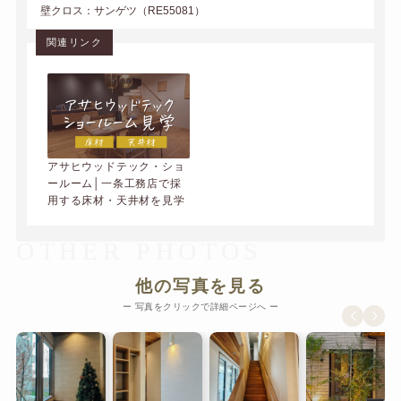
壁クロス：サンゲツ（RE55081）
関連リンク
アサヒウッドテック・ショ
ールーム│一条工務店で採
用する床材・天井材を見学
OTHER PHOTOS
他の写真を見る
ー 写真をクリックで詳細ページへ ー