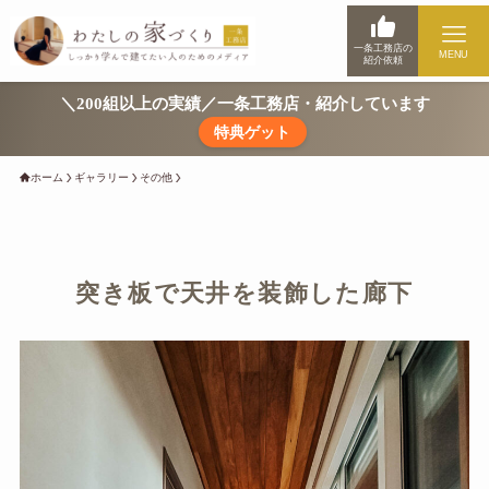
一条工務店の
MENU
紹介依頼
＼200組以上の実績／一条工務店・紹介しています
特典ゲット
ホーム
ギャラリー
その他
突き板で天井を装飾した廊下