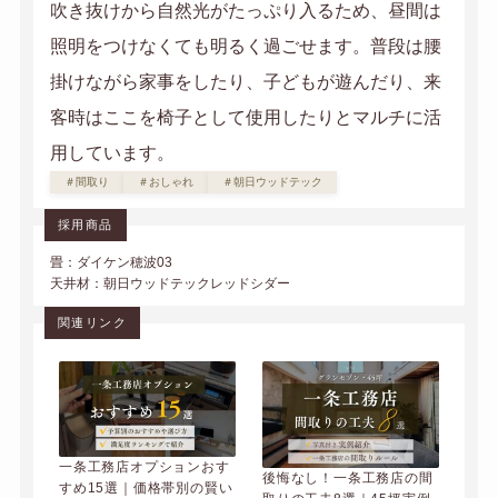
吹き抜けから自然光がたっぷり入るため、昼間は
照明をつけなくても明るく過ごせます。普段は腰
掛けながら家事をしたり、子どもが遊んだり、来
客時はここを椅子として使用したりとマルチに活
用しています。
＃間取り
＃おしゃれ
＃朝日ウッドテック
採用商品
畳：ダイケン穂波03
天井材：朝日ウッドテックレッドシダー
関連リンク
一条工務店オプションおす
後悔なし！一条工務店の間
すめ15選｜価格帯別の賢い