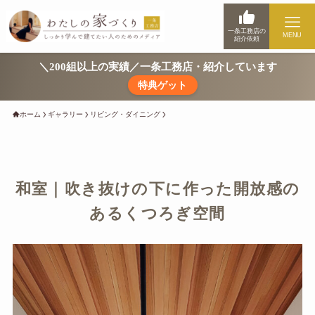
一条工務店の
MENU
紹介依頼
＼200組以上の実績／一条工務店・紹介しています
特典ゲット
ホーム
ギャラリー
リビング・ダイニング
和室｜吹き抜けの下に作った開放感の
あるくつろぎ空間