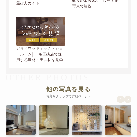
取りの工夫8選｜45坪実例
選び方ガイド
写真で解説
アサヒウッドテック・ショ
ールーム│一条工務店で採
用する床材・天井材を見学
OTHER PHOTOS
他の写真を見る
ー 写真をクリックで詳細ページへ ー