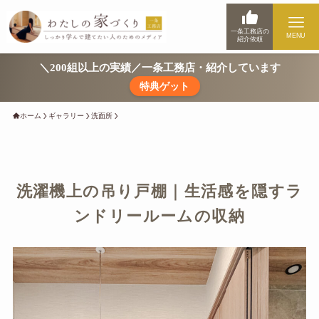
一条工務店の
MENU
紹介依頼
＼200組以上の実績／一条工務店・紹介しています
特典ゲット
ホーム
ギャラリー
洗面所
洗濯機上の吊り戸棚｜生活感を隠すラ
ンドリールームの収納