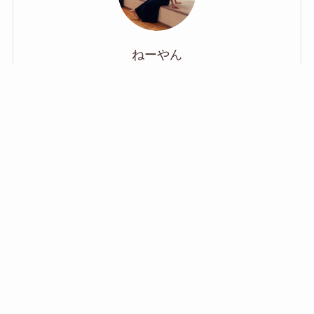
ねーやん
元ハウスメーカー営業担当
ハウスメーカーで、モデルハウスの案内から打ち合わ
せ、住宅ローン相談、お引渡しまで一通り担当してい
ました。現場目線の知識をわかりやすくまとめていき
ます。
宅地建物取引士／貸金業務取扱主任者／FP2級取得済
■自分自身の家づくり■
一条工務店／GRAND SAISON
40坪の大きな吹き抜けハウス、2025年8月引き渡し
詳細プロフィール