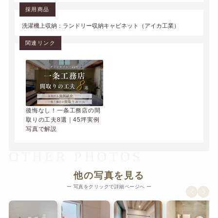
採用商品
洗濯機上収納：ランドリー収納キャビネット（アイカ工業）
関連リンク
後悔なし！一条工務店の間
取りの工夫8選｜45坪実例
写真で解説
OTHER PHOTOS
他の写真を見る
ー 写真をクリックで詳細ページへ ー