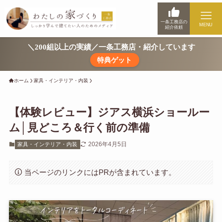
一条工務店の
MENU
紹介依頼
＼200組以上の実績／一条工務店・紹介しています
特典ゲット
ホーム
家具・インテリア・内装
【体験レビュー】ジアス横浜ショールー
ム│見どころ＆行く前の準備
2026年4月5日
家具・インテリア・内装
当ページのリンクにはPRが含まれています。