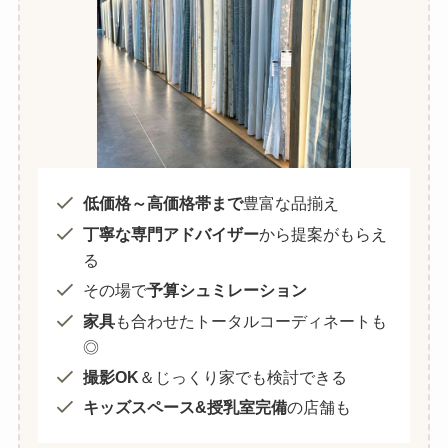
低価格～高価格帯まで
豊富な品揃え
丁寧な専門アドバイザー
から提案がもらえ
る
その場で
予算シュミレーション
家具
も合わせたトータルコーディネートも
◎
撮影OK
＆じっくり家でも検討できる
キッズスペース&授乳室完備
の店舗も