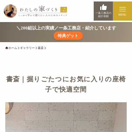
一条工務店の
MENU
紹介依頼
＼200組以上の実績／一条工務店・紹介しています
特典ゲット
ホーム
ギャラリー
書斎
書斎｜掘りごたつにお気に入りの座椅
子で快適空間