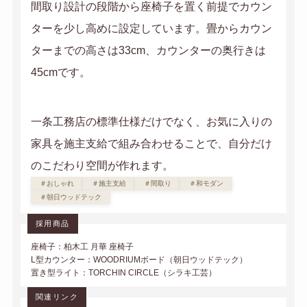
間取り設計の段階から座椅子を置く前提でカウン
ターを少し高めに設定しています。畳からカウン
ターまでの高さは33cm、カウンターの奥行きは
45cmです。
一条工務店の標準仕様だけでなく、お気に入りの
家具を施主支給で組み合わせることで、自分だけ
のこだわり空間が作れます。
＃おしゃれ
＃施主支給
＃間取り
＃和モダン
＃朝日ウッドテック
採用商品
座椅子：柏木工 月華 座椅子
L型カウンター：WOODRIUMボード（朝日ウッドテック）
置き型ライト：TORCHIN CIRCLE（シラキ工芸）
関連リンク