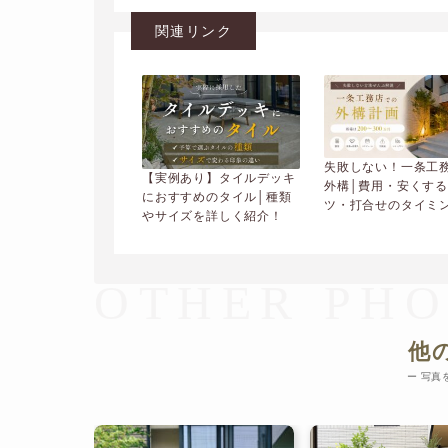
関連リンク
失敗しない！一条工
【実例あり】タイルデッキ
外構│費用・安くす
におすすめのタイル│種類
ツ・打合せのタイミ
やサイズを詳しく紹介！
解説
OTHER PH
他
ー 写真