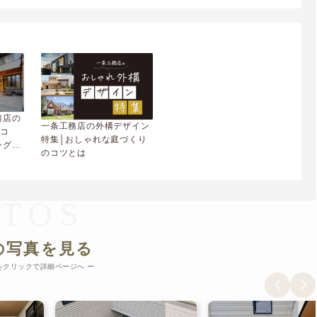
務店の
一条工務店の外構デザイン
るコ
特集│おしゃれな庭づくり
ングを
のコツとは
OTOS
の写真を見る
をクリックで詳細ページへ ー