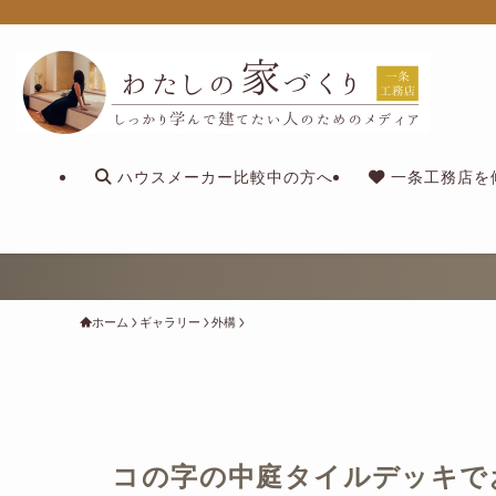
ハウスメーカー比較中の方へ
一条工務店を
ホーム
ギャラリー
外構
コの字の中庭タイルデッキで