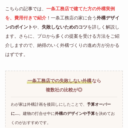
こちらの記事では、
一条工務店で建てた方の外構実例
を、費用付きで紹介
！一条工務店の家に合う
外構デザイ
ンのポイント
や、
失敗しないためのコツ
を詳しく解説し
ます。さらに、プロから多くの提案を受ける方法をご紹
介しますので、納得のいく外構づくりの進め方が分かる
はずです。
一条工務店での失敗しない外構
なら
複数社の比較が◎
わが家は外構計画を後回しにしたことで、
予算オーバー
に…
。建物の打合せ中に
外構のデザインや予算
を決めてお
くのがおすすめです。