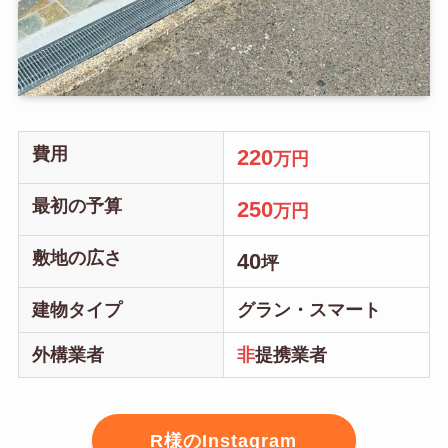
費用
220
万円
最初の予算
250
万円
敷地の広さ
40
坪
建物タイプ
グラン・スマート
外構業者
非
提携業者
R様のInstagram