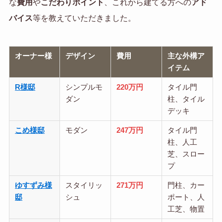
な
費用
や
こだわりポイント
、これから建てる方への
アド
バイス
等を教えていただきました。
オーナー様
デザイン
費用
主な外構ア
イテム
R様邸
シンプルモ
220万円
タイル門
ダン
柱、タイル
デッキ
こめ様邸
モダン
247万円
タイル門
柱、人工
芝、スロー
プ
ゆすずみ様
スタイリッ
271万円
門柱、カー
邸
シュ
ポート、人
工芝、物置