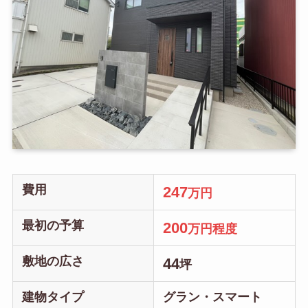
費用
247
万円
最初の予算
200
万円程度
敷地の広さ
44
坪
建物タイプ
グラン・スマート