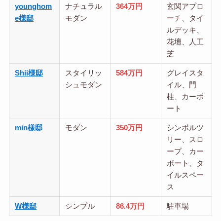
younghom
ナチュラル
364万円
玄関アプロ
e様邸
モダン
ーチ、タイ
ルデッキ、
花壇、人工
芝
Shii様邸
スタイリッ
584万円
グレイスタ
シュモダン
イル、門
柱、カーポ
ート
min様邸
モダン
350万円
シンボルツ
リー、スロ
ープ、カー
ポート、タ
イルスペー
ス
W様邸
シンプル
86.4万円
駐車場