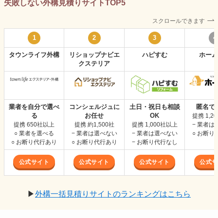
失敗しない外構見積りサイトTOP5
スクロールできます
1
2
3
4
タウンライフ外構
リショップナビエ
ハピすむ
ホーム
クステリア
業者を自分で選べ
コンシェルジュに
土日・祝日も相談
匿名で
る
お任せ
OK
提携 1,2
提携 650社以上
提携 約1,500社
提携 1,000社以上
− 業者は
○ 業者を選べる
− 業者は選べない
− 業者は選べない
○ お断り
○ お断り代行あり
○ お断り代行あり
− お断り代行なし
公式サイト
公式サイト
公式サイト
公式サ
▶
外構一括見積りサイトのランキングはこちら