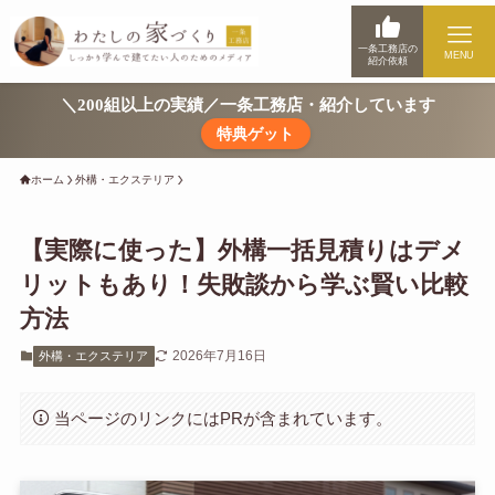
一条工務店の
MENU
紹介依頼
＼200組以上の実績／一条工務店・紹介しています
特典ゲット
ホーム
外構・エクステリア
【実際に使った】外構一括見積りはデメ
リットもあり！失敗談から学ぶ賢い比較
方法
2026年7月16日
外構・エクステリア
当ページのリンクにはPRが含まれています。